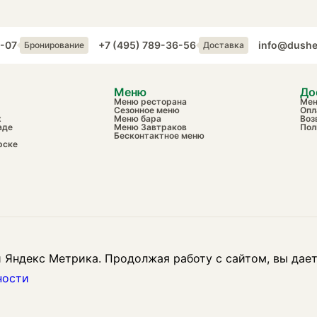
6-07
+7 (495) 789-36-56
info@dushe
Бронирование
Доставка
Меню
До
Меню ресторана
Ме
Сезонное меню
Опл
х
Меню бара
Воз
аде
Меню Завтраков
Пол
Бесконтактное меню
рске
 Яндекс Метрика. Продолжая работу с сайтом, вы дает
ности