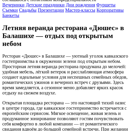
Вечеринки
Детские праздники
Дни рождения
Фуршеты
Съемки
Свадьбы
Презентации
Мастер-классы
Корпоративы
Банкеты
Летняя веранда ресторана «Дюшес» в
Балашихе — отдых под открытым
небом
Ресторан «Дюшес» в Балашихе — уютный уголок кавказского
гостеприимства в окружении зелени под открытым небом.
Просторная летняя веранда ресторана продумана до мелочей:
удобная мебель, лёгкий ветерок и расслабляющая атмосфера
создают идеальные условия для неспешных семейных обедов,
романтических ужинов и вечерних встреч с друзьями. Здесь
время замедляется, а сезонное меню добавляет ярких красок
отдыху на свежем воздухе.
Открытая площадка ресторана — это настоящий тихий оазис
в центре города, где кавказское гостеприимство встречается с
европейским сервисом. Мягкое освещение, живая зелень и
продуманное зонирование позволяют гостям почувствовать
себя комфортно в любой компании — от романтического
свидания вдвоём до большой семейной встречи. При желании