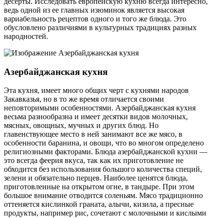
десерты. Исследовать европейскую кухню всегда интересно,
ведь одной из ее главных изюминок является высокая
вариабельность рецептов одного и того же блюда. Это
обусловлено различиями в культурных традициях разных
народностей.
Азербайджанская кухня
Эта кухня, имеет много общих черт с кухнями народов
Закавказья, но в то же время отличается своими
неповторимыми особенностями. Азербайджанская кухня
весьма разнообразна и имеет десятки видов молочных,
мясных, овощных, мучных и других блюд. Но
главенствующее место в ней занимают все же мясо, в
особенности баранина, и овощи, что во многом определено
религиозными факторами. Блюда азербайджанской кухни —
это всегда феерия вкуса, так как их приготовление не
обходится без использования большого количества специй,
зелени и обязательно перцев. Наиболее ценятся блюда,
приготовленные на открытом огне, в тандыре. При этом
большое внимание отводится соленьям. Мясо традиционно
оттеняется кислинкой граната, алычи, кизила, а пресные
продукты, например рис, сочетают с молочными и кислыми