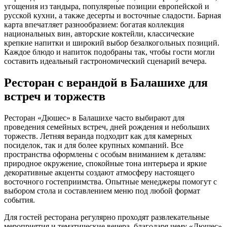
угощения из тандыра, популярные позиции европейской и
русской кухни, а также десерты и восточные сладости. Барная
карта впечатляет разнообразием: богатая коллекция
национальных вин, авторские коктейли, классические
крепкие напитки и широкий выбор безалкогольных позиций.
Каждое блюдо и напиток подобраны так, чтобы гости могли
составить идеальный гастрономический сценарий вечера.
Ресторан с верандой в Балашихе для
встреч и торжеств
Ресторан «Дюшес» в Балашихе часто выбирают для
проведения семейных встреч, дней рождения и небольших
торжеств. Летняя веранда подходит как для камерных
посиделок, так и для более крупных компаний. Все
пространства оформлены с особым вниманием к деталям:
природное окружение, спокойные тона интерьера и яркие
декоративные акценты создают атмосферу настоящего
восточного гостеприимства. Опытные менеджеры помогут с
выбором стола и составлением меню под любой формат
события.
Для гостей ресторана регулярно проходят развлекательные
мероприятия и тематические вечера, благодаря чему «Дюшес»